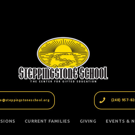
(248) 957-8
fo@steppingstoneschool.org
SSIONS
CURRENT FAMILIES
GIVING
EVENTS & 