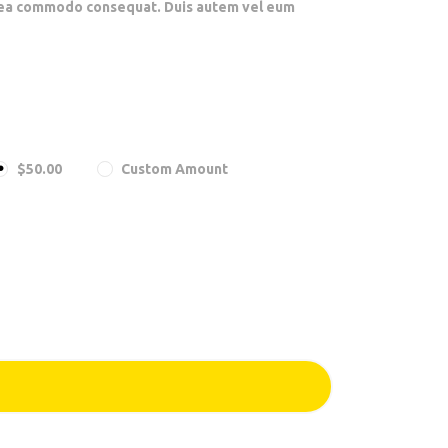
 ex ea commodo consequat. Duis autem vel eum
$50.00
Custom Amount
 de pago
e