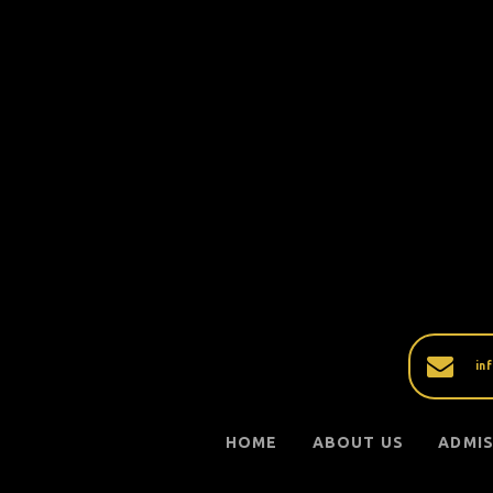
in
HOME
ABOUT US
ADMI