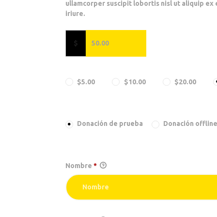
BLOG
ullamcorper suscipit lobortis nisl ut aliquip
iriure.
$
$5.00
$10.00
$20.00
Seleccionar el método
Donación de prueba
Donación offlin
Información personal
Nombre
*