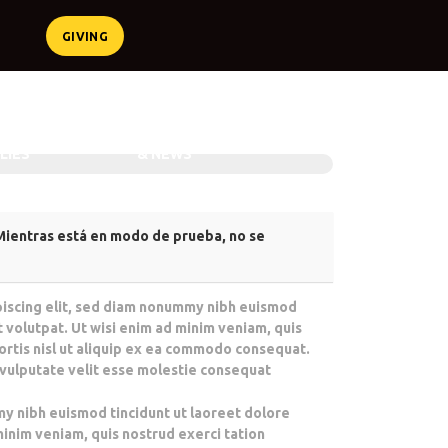
GIVING
mputer Gadgets
RENT
GIVING
EVENTS
BLOG
LIES
& NEWS
Mientras está en modo de prueba, no se
piscing elit, sed diam nonummy nibh euismod
 volutpat. Ut wisi enim ad minim veniam, quis
bortis nisl ut aliquip ex ea commodo consequat.
n vulputate velit esse molestie consequat
y nibh euismod tincidunt ut laoreet dolore
inim veniam, quis nostrud exerci tation